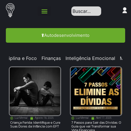
Política de Privacidade
Autodesenvolvimento
Disciplina e Foco
Finanças
Inteligência Emocional
Medi
Luz Mental
Agosto 18, 2025
Luz Mental
Abril 17, 2025
Criança Ferida: Identifique e Cure
7 Passos para Sair das Dívidas: O
Suas Dores da Infância com EFT
Guia que vai Transformar sua
Vida Financeira