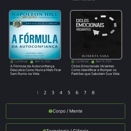
Luz Mental
Abril 15, 2025
Luz Mental
Abril 16, 2025
A Fórmula da Autoconfiança:
Ciclos Emocionais Viciantes:
Descubra Como Nunca Mais Ficar
Como Identificar e Romper os
Sem Rumo na Vida
Padrões que Sabotam Sua Vida
1
2
3
4
5
6
7
8
Corpo / Mente
Tecnologia / Ciência