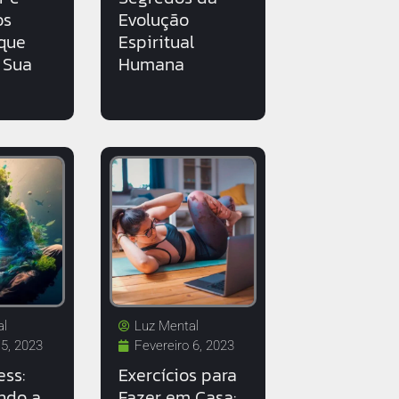
os
Evolução
que
Espiritual
 Sua
Humana
al
Luz Mental
 5, 2023
Fevereiro 6, 2023
ess:
Exercícios para
ndo a
Fazer em Casa: