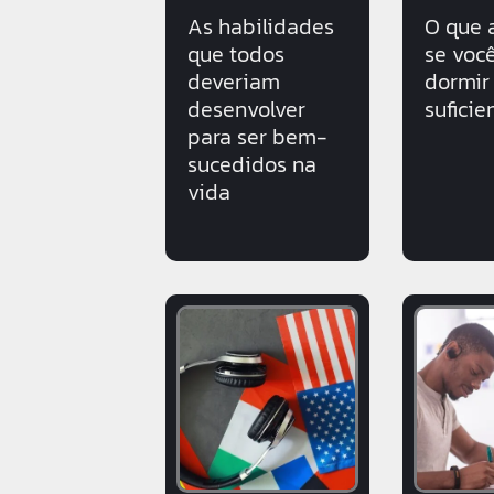
As habilidades
O que 
que todos
se voc
deveriam
dormir
desenvolver
suficie
para ser bem-
sucedidos na
vida