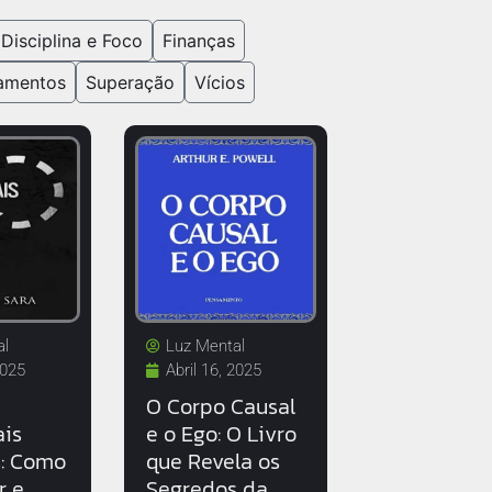
Disciplina e Foco
Finanças
amentos
Superação
Vícios
al
Luz Mental
2025
Abril 16, 2025
O Corpo Causal
is
e o Ego: O Livro
s: Como
que Revela os
r e
Segredos da