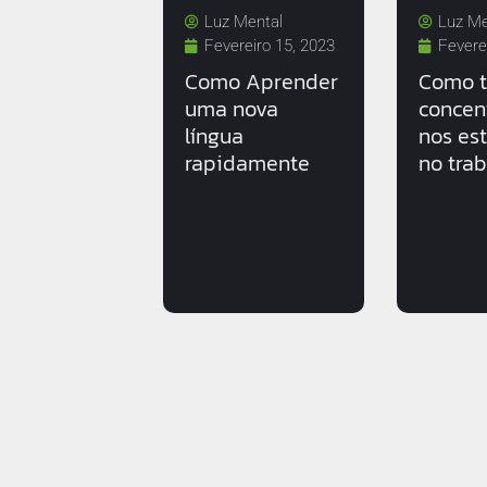
Luz Mental
Luz Me
Fevereiro 15, 2023
Fevere
Como Aprender
Como t
uma nova
concen
língua
nos es
rapidamente
no tra