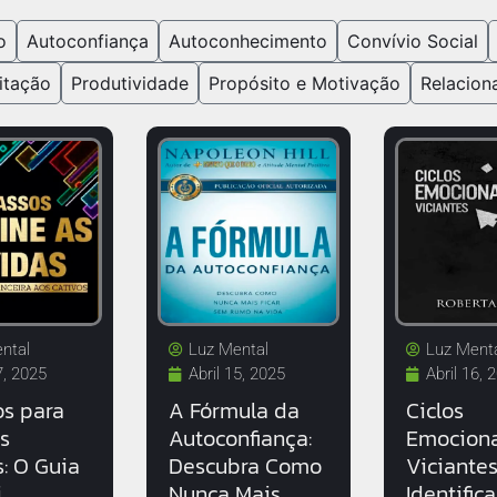
o
Autoconfiança
Autoconhecimento
Convívio Social
itação
Produtividade
Propósito e Motivação
Relacion
ntal
Luz Mental
Luz Ment
7, 2025
Abril 15, 2025
Abril 16, 
os para
A Fórmula da
Ciclos
as
Autoconfiança:
Emociona
s: O Guia
Descubra Como
Viciante
i
Nunca Mais
Identifica