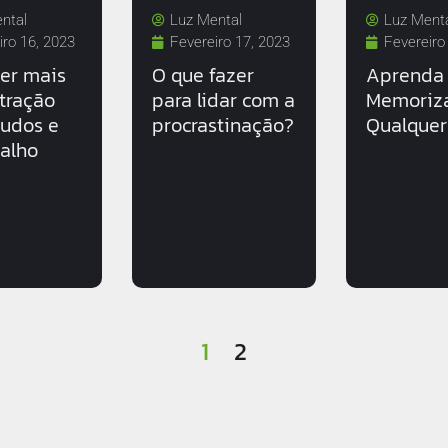
ntal
Luz Mental
Luz Ment
iro 16, 2023
Fevereiro 17, 2023
Fevereiro
er mais
O que fazer
Aprenda
tração
para lidar com a
Memoriz
tudos e
procrastinação?
Qualquer
balho
1
2