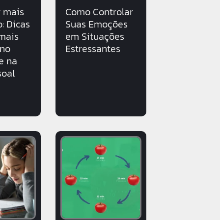
 mais
Como Controlar
: Dicas
Suas Emoções
 mais
em Situações
 no
Estressantes
e na
soal