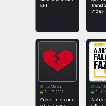
EFT
Transf
Vida F
Luz Mental
Luz Me
Abril 7, 2024
Abril 1
Como lidar com
A Arte 
o fim de um
e Fazer