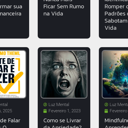
ormar sua
Ficar Sem Rumo
Romper 
inanceira
na Vida
Padrões 
Sabotam
Vida
ntal
Luz Mental
Luz Ment
6, 2025
Fevereiro 1, 2023
Fevereiro
de Falar
Como se Livrar
Mindfuln
: O
da Ansiedade?
Aprende