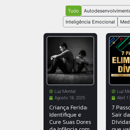
Tudo
Autodesenvolviment
Inteligência Emocional
Med
Luz Mental
Luz Me
Agosto 18, 2025
Abril 1
Criança Ferida:
7 Pass
Identifique e
Sair d
Cure Suas Dores
Dívida
da Infância com
que va