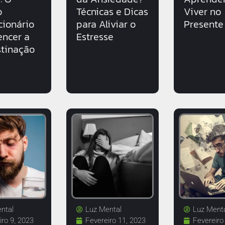
o
Técnicas e Dicas
Viver no
cionário
para Aliviar o
Presente
encer a
Estresse
stinação
ntal
Luz Mental
Luz Ment
iro 9, 2023
Fevereiro 11, 2023
Fevereiro