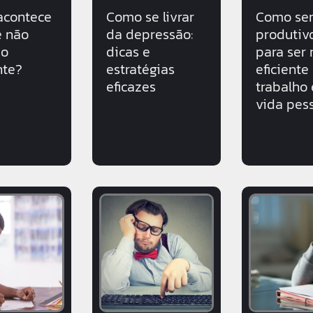
acontece
Como se livrar
Como ser
ê não
da depressão:
produtivo
 o
dicas e
para ser
nte?
estratégias
eficiente
eficazes
trabalho 
vida pes