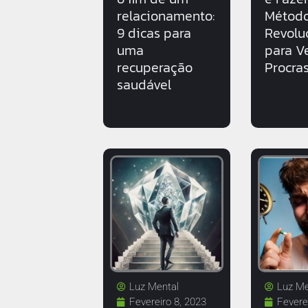
relacionamento:
Métod
9 dicas para
Revolu
uma
para V
recuperação
Procra
saudável
Luz Mental
Luz Me
Fevereiro 8, 2023
Fevere