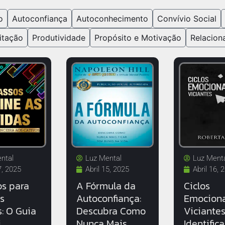
o
Autoconfiança
Autoconhecimento
Convívio Social
itação
Produtividade
Propósito e Motivação
Relacion
ntal
Luz Mental
Luz Ment
7, 2025
Abril 15, 2025
Abril 16, 
os para
A Fórmula da
Ciclos
as
Autoconfiança:
Emociona
s: O Guia
Descubra Como
Viciante
i
Nunca Mais
Identifica