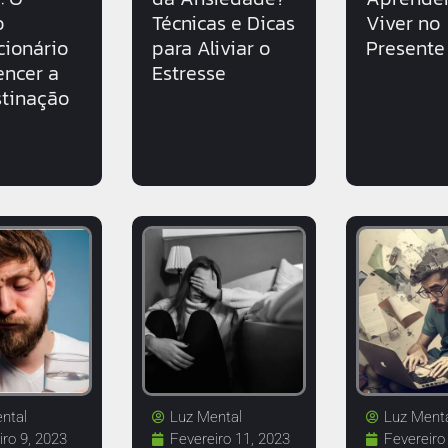
o
Técnicas e Dicas
Viver no
cionário
para Aliviar o
Presente
encer a
Estresse
stinação
ntal
Luz Mental
Luz Ment
iro 9, 2023
Fevereiro 11, 2023
Fevereiro