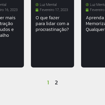
ntal
Luz Mental
Luz Ment
iro 16, 2023
Fevereiro 17, 2023
Fevereiro
er mais
O que fazer
Aprenda
tração
para lidar com a
Memoriz
tudos e
procrastinação?
Qualquer
balho
1
2