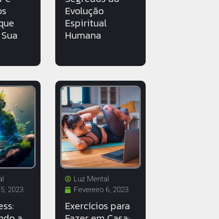
os
Evolução
que
Espiritual
 Sua
Humana
al
Luz Mental
 5, 2023
Fevereiro 6, 2023
ess:
Exercícios para
ndo a
Fazer em Casa: