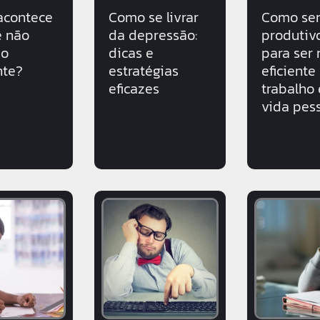
acontece
Como se livrar
Como ser
ê não
da depressão:
produtivo
 o
dicas e
para ser
nte?
estratégias
eficiente
eficazes
trabalho 
vida pes