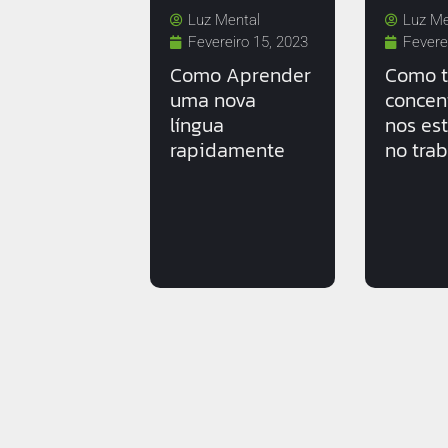
Luz Mental
Luz Me
Fevereiro 15, 2023
Fevere
Como Aprender
Como t
uma nova
concen
língua
nos es
rapidamente
no tra