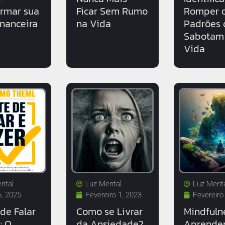
ormar sua
Ficar Sem Rumo
Romper 
inanceira
na Vida
Padrões 
Sabotam
Vida
ntal
Luz Mental
Luz Ment
6, 2025
Fevereiro 1, 2023
Fevereiro
de Falar
Como se Livrar
Mindfuln
: O
da Ansiedade?
Aprende