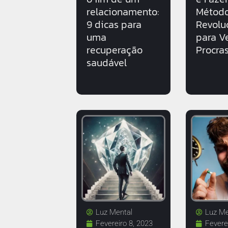
relacionamento:
Métod
9 dicas para
Revolu
uma
para V
recuperação
Procra
saudável
Luz Mental
Luz Me
Fevereiro 8, 2023
Fevere