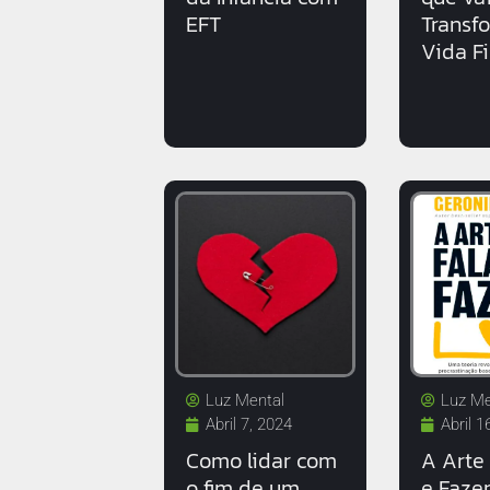
EFT
Transf
Vida F
Luz Mental
Luz Me
Abril 7, 2024
Abril 1
Como lidar com
A Arte 
o fim de um
e Fazer