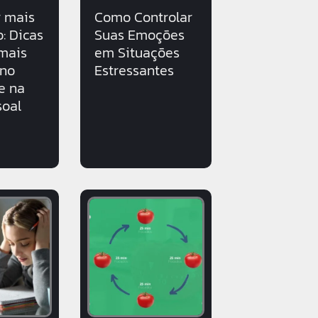
 mais
Como Controlar
: Dicas
Suas Emoções
 mais
em Situações
 no
Estressantes
e na
soal