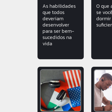
As habilidades
O que 
que todos
se voc
deveriam
dormir
desenvolver
suficie
para ser bem-
sucedidos na
vida