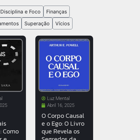
Disciplina e Foco
Finanças
amentos
Superação
Vícios
al
Luz Mental
2025
Abril 16, 2025
O Corpo Causal
is
e o Ego: O Livro
s: Como
que Revela os
r e
Segredos da