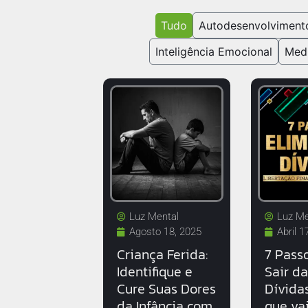
Tudo
Autodesenvolviment
Inteligência Emocional
Med
Luz Mental
Luz Me
Agosto 18, 2025
Abril 1
Criança Ferida:
7 Pass
Identifique e
Sair d
Cure Suas Dores
Dívida
da Infância com
que va