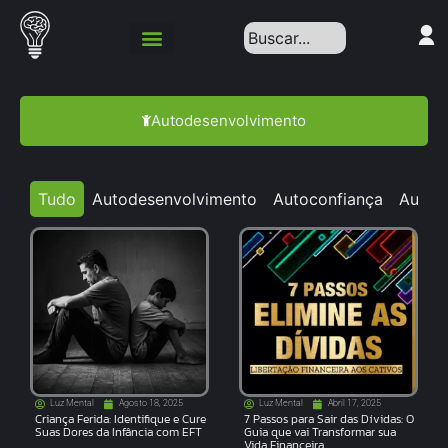
Autodesenvolvimento
Tudo
Autodesenvolvimento
Autoconfiança
Autoc
Luz Mental
Agosto 18, 2025
Luz Mental
Abril 17, 2025
Criança Ferida: Identifique e Cure
7 Passos para Sair das Dívidas: O
Suas Dores da Infância com EFT
Guia que vai Transformar sua
Vida Financeira