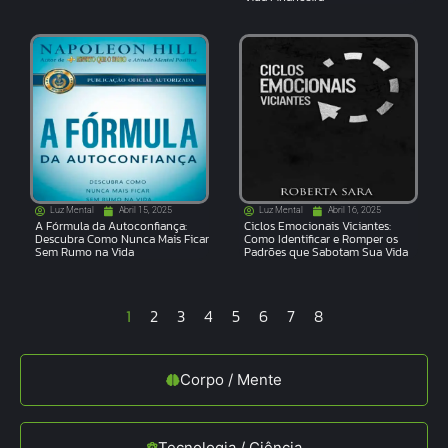
Luz Mental
Abril 15, 2025
Luz Mental
Abril 16, 2025
A Fórmula da Autoconfiança:
Ciclos Emocionais Viciantes:
Descubra Como Nunca Mais Ficar
Como Identificar e Romper os
Sem Rumo na Vida
Padrões que Sabotam Sua Vida
1
2
3
4
5
6
7
8
Corpo / Mente
Tecnologia / Ciência