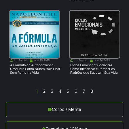
Luz Mental
Abril 15, 2025
Luz Mental
Abril 16, 2025
A Fórmula da Autoconfiança:
Ciclos Emocionais Viciantes:
Descubra Como Nunca Mais Ficar
Como Identificar e Romper os
Sem Rumo na Vida
Padrões que Sabotam Sua Vida
1
2
3
4
5
6
7
8
Corpo / Mente
Tecnologia / Ciência