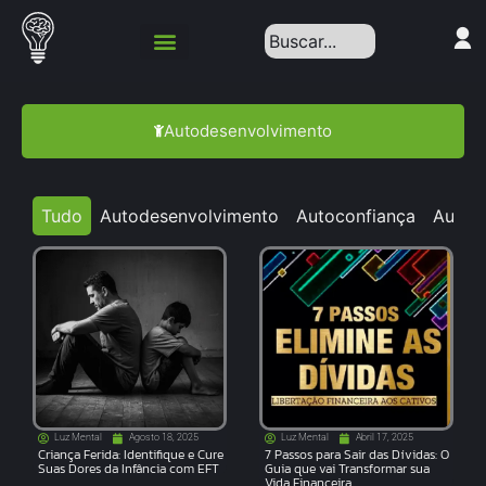
Autodesenvolvimento
Tudo
Autodesenvolvimento
Autoconfiança
Autoc
Luz Mental
Agosto 18, 2025
Luz Mental
Abril 17, 2025
Criança Ferida: Identifique e Cure
7 Passos para Sair das Dívidas: O
Suas Dores da Infância com EFT
Guia que vai Transformar sua
Vida Financeira