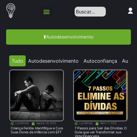
Autodesenvolvimento
Tudo
Autodesenvolvimento
Autoconfiança
Autoc
Luz Mental
Agosto 18, 2025
Luz Mental
Abril 17, 2025
Criança Ferida: Identifique e Cure
7 Passos para Sair das Dívidas: O
Suas Dores da Infância com EFT
Guia que vai Transformar sua
Vida Financeira