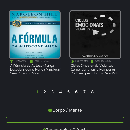
Luz Mental
Abril 15, 2025
Luz Mental
Abril 16, 2025
A Fórmula da Autoconfiança:
Ciclos Emocionais Viciantes:
Descubra Como Nunca Mais Ficar
Como Identificar e Romper os
Sem Rumo na Vida
Padrões que Sabotam Sua Vida
1
2
3
4
5
6
7
8
Corpo / Mente
Tecnologia / Ciência