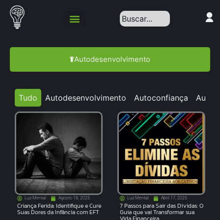
Autodesenvolvimento
Tudo
Autodesenvolvimento
Autoconfiança
Autoc
Luz Mental
Agosto 18, 2025
Luz Mental
Abril 17, 2025
Criança Ferida: Identifique e Cure
7 Passos para Sair das Dívidas: O
Suas Dores da Infância com EFT
Guia que vai Transformar sua
Vida Financeira