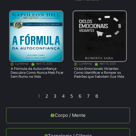
Luz Mental
Abril 15, 2025
Luz Mental
Abril 16, 2025
A Fórmula da Autoconfiança:
Ciclos Emocionais Viciantes:
Descubra Como Nunca Mais Ficar
Como Identificar e Romper os
Sem Rumo na Vida
Padrões que Sabotam Sua Vida
1
2
3
4
5
6
7
8
Corpo / Mente
Tecnologia / Ciência