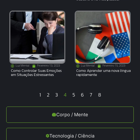
Luz Mental
Fevereiro 13, 2023
Luz Mental
Fevereiro 15, 2023
Como Controlar Suas Emoções
Como Aprender uma nova língua
em Situações Estressantes
rapidamente
1
2
3
4
5
6
7
8
Corpo / Mente
Tecnologia / Ciência