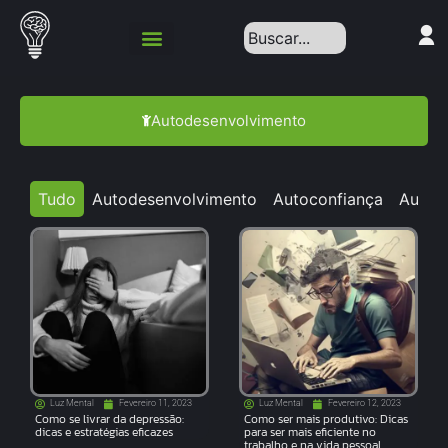
Autodesenvolvimento
Tudo
Autodesenvolvimento
Autoconfiança
Autoc
Luz Mental
Fevereiro 11, 2023
Luz Mental
Fevereiro 12, 2023
Como se livrar da depressão:
Como ser mais produtivo: Dicas
dicas e estratégias eficazes
para ser mais eficiente no
trabalho e na vida pessoal