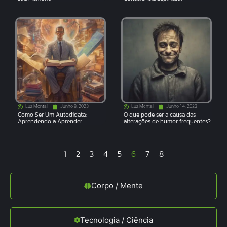
Luz Mental
Junho 8, 2023
Luz Mental
Junho 14, 2023
Como Ser Um Autodidata:
O que pode ser a causa das
Aprendendo a Aprender
alterações de humor frequentes?
1
2
3
4
5
6
7
8
Corpo / Mente
Tecnologia / Ciência