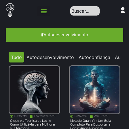
Autodesenvolvimento
Tudo
Autodesenvolvimento
Autoconfiança
Autoc
Luz Mental
Fevereiro 21, 2023
Luz Mental
Abril 8, 2023
O que é a Técnica de Loci e
Método Quan Yin: Um Guia
Como Utilizá-la para Melhorar
Completo Para Despertar a
sua Memória
Consciência Espiritual