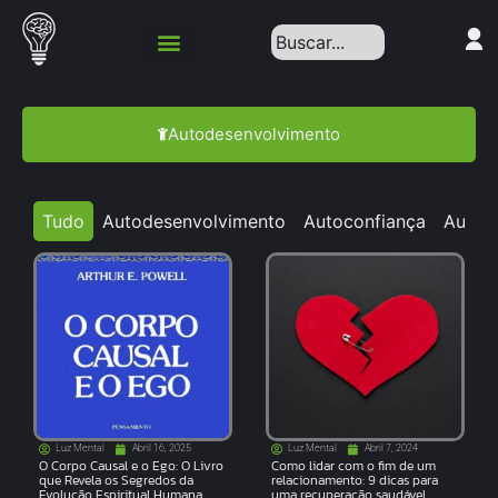
Autodesenvolvimento
Tudo
Autodesenvolvimento
Autoconfiança
Autoc
Luz Mental
Abril 16, 2025
Luz Mental
Abril 7, 2024
O Corpo Causal e o Ego: O Livro
Como lidar com o fim de um
que Revela os Segredos da
relacionamento: 9 dicas para
Evolução Espiritual Humana
uma recuperação saudável