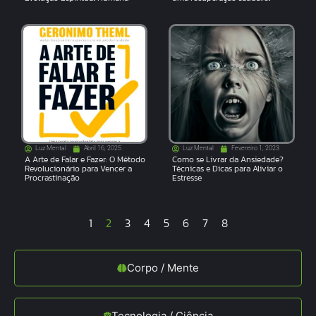
Luz Mental
Abril 16, 2025
Luz Mental
Fevereiro 1, 2023
A Arte de Falar e Fazer: O Método
Como se Livrar da Ansiedade?
Revolucionário para Vencer a
Técnicas e Dicas para Aliviar o
Procrastinação
Estresse
1
2
3
4
5
6
7
8
Corpo / Mente
Tecnologia / Ciência