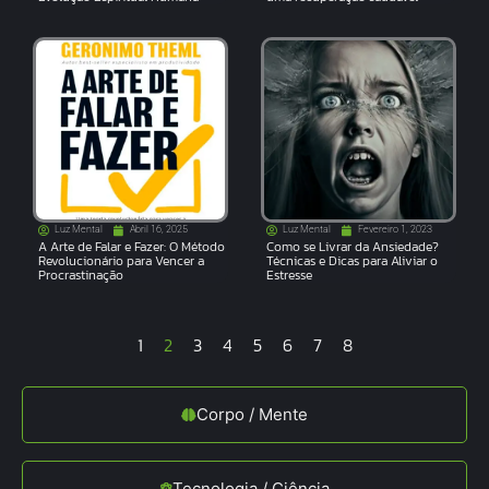
Luz Mental
Abril 16, 2025
Luz Mental
Fevereiro 1, 2023
A Arte de Falar e Fazer: O Método
Como se Livrar da Ansiedade?
Revolucionário para Vencer a
Técnicas e Dicas para Aliviar o
Procrastinação
Estresse
1
2
3
4
5
6
7
8
Corpo / Mente
Tecnologia / Ciência