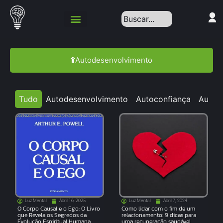
Autodesenvolvimento
Tudo
Autodesenvolvimento
Autoconfiança
Autoc
Luz Mental
Abril 16, 2025
Luz Mental
Abril 7, 2024
O Corpo Causal e o Ego: O Livro
Como lidar com o fim de um
que Revela os Segredos da
relacionamento: 9 dicas para
Evolução Espiritual Humana
uma recuperação saudável